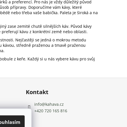
rků a preferencí. Pro nás je vždy důležitý původ
působ přípravy. Doporučíme vám kávy, které
 obědě nebo třeba vaše babička. Paleta je široká a na
iný zase zemité chutě silnějších káv. Původ kávy
dé preferují kávu z konkrétní země nebo oblasti.
lastnosti. Nejčastěji se jedná o mokrou metodu
nou kávou, středně praženou a tmavě praženou
ma.
obule z keře. Každý si u nás vybere kávu pro svůj
Kontakt
info
@
kahava.cz
+420 720 165 816
 údajů
ouhlasím