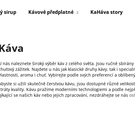
ý sirup
Kávové předplatné
KaHáva story
Co potřebujete najít?
Káva
HLEDAT
U nás naleznete široký výběr káv z celého světa. Jsou ručně sbírány
chuťový zážitek. Najdete u nás jak klasické druhy kávy, tak i specia
vlastnosti, aroma i chuť. Vybírejte podle svých preferencí a oblíbe
Doporučujeme
Abyste si užili skutečně čerstvou kávu, jsou dostupné různé velikos
ztráty kvality. Kávu pražíme moderními technologiemi a podle nejp
týkající se našich káv nebo jejich zpracování, nezdráhejte se nás
osl