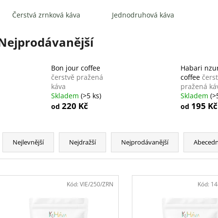
TANZÁNIE
ČERSTVĚ PRAŽENÁ KÁVA
GUATEMALA
ČE
Čerstvá zrnková káva
Jednodruhová káva
220 Kč
220 Kč
Nejprodávanější
Bon jour coffee
Habari nzu
čerstvě pražená
coffee
čers
káva
pražená ká
Skladem
(>5 ks)
Skladem
(>
220 Kč
195 Kč
od
od
Ř
a
Nejlevnější
Nejdražší
Nejprodávanější
Abeced
z
e
V
n
ý
Kód:
VIE/250/ZRN
Kód:
14
í
p
p
i