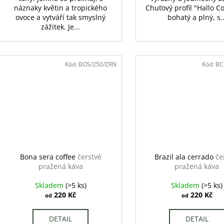
náznaky květin a tropického
Chuťový profil "Hallo Co
ovoce a vytváří tak smyslný
bohatý a plný, s..
zážitek. Je...
Kód:
BOS/250/ZRN
Kód:
BC
Bona sera coffee
čerstvě
Brazil ala cerrado
če
pražená káva
pražená káva
Skladem
(>5 ks)
Skladem
(>5 ks)
220 Kč
220 Kč
od
od
DETAIL
DETAIL