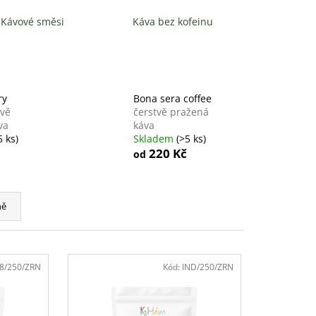
RSTVĚ PRAŽENÁ KÁVA
Kávové směsi
Káva bez kofeinu
ry
Bona sera coffee
tvě
čerstvě pražená
va
káva
5 ks)
Skladem
(>5 ks)
220 Kč
od
ně
8/250/ZRN
Kód:
IND/250/ZRN