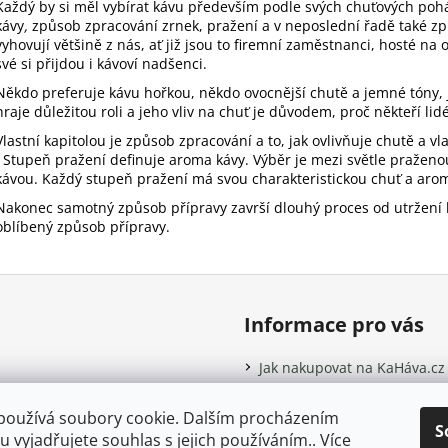
Každý by si měl vybírat kávu především podle svých chuťových pohá
v
a
kávy
,
způsob zpracování zrnek, pražení a v neposlední řadě také z
á
c
vyhovují většině z nás, ať již jsou to firemní zaměstnanci, hosté na
n
í
své si přijdou i kávoví nadšenci.
í
p
Někdo preferuje kávu hořkou, někdo ovocnější chutě a jemné tóny, j
r
hraje důležitou roli a jeho vliv na chuť je důvodem, proč někteří li
v
Vlastní kapitolou je způsob zpracování a to, jak ovlivňuje chutě a v
k
. Stupeň pražení definuje aroma kávy. Výběr je mezi světle praže
y
kávou. Každý stupeň pražení má svou charakteristickou chuť a aro
v
Nakonec samotný způsob přípravy završí dlouhý proces od utržení b
ý
oblíbený způsob přípravy.
p
i
s
u
Informace pro vás
Jak nakupovat na KaHáva.cz
Obchodní podmínky
Podmínky ochrany osobních
používá soubory cookie. Dalším procházením
S
Kontakty
 vyjadřujete souhlas s jejich používáním.. Více