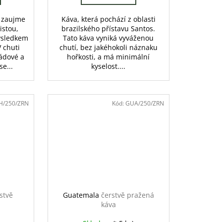
s zaujme
Káva, která pochází z oblasti
istou,
brazilského přístavu Santos.
výsledkem
Tato káva vyniká vyváženou
 chuti
chutí, bez jakéhokoli náznaku
ádové a
hořkosti, a má minimální
se...
kyselost....
H/250/ZRN
Kód:
GUA/250/ZRN
stvě
Guatemala
čerstvě pražená
káva