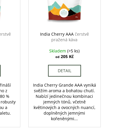
erstvě
India Cherry AAA
čerstvě
pražená káva
Skladem
(>5 ks)
205 Kč
od
DETAIL
řináší
India Cherry Grande AAA vyniká
mo z
svěžím aroma a bohatou chutí.
 80 %
Nabízí jedinečnou kombinaci
 robusty
jemných tónů, včetně
ou a
květinových a ovocných nuancí,
aletu.
doplněných jemnými
kořeněnými...