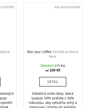
L/250/ZRN
Kód:
BON/250/ZRN
ražená
Bon jour coffee
čerstvě pražená
káva
Skladem
(>5 ks)
220 Kč
od
DETAIL
 kávových
Odvážná směs kávy, která
ojuje
spojuje 50% arabiky s 50%
vytvořit
robustou, aby vytvořila silný a
žitek.
intenzivní zážitek při každém