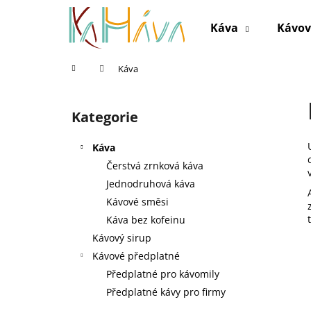
K
Přejít
na
o
Káva
Kávov
obsah
Zpět
Zpět
š
do
do
í
Domů
Káva
k
obchodu
obchodu
P
o
Kategorie
Přeskočit
s
kategorie
t
Káva
r
Čerstvá zrnková káva
a
Jednodruhová káva
n
Kávové směsi
n
Káva bez kofeinu
í
Kávový sirup
p
Kávové předplatné
a
Předplatné pro kávomily
n
Předplatné kávy pro firmy
e