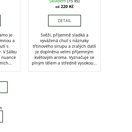
Skladem
(>5 ks)
220 Kč
od
DETAIL
damo je
Svěží, příjemně sladká a
jemnou a
vyvážená chuť s náznaky
utí s
třtinového sirupu a zralých datlí
. V šálku
je doplněna velmi příjemným
t nuance
květovým aroma. Vyznačuje se
ních...
plným tělem a středně vysokou...
m