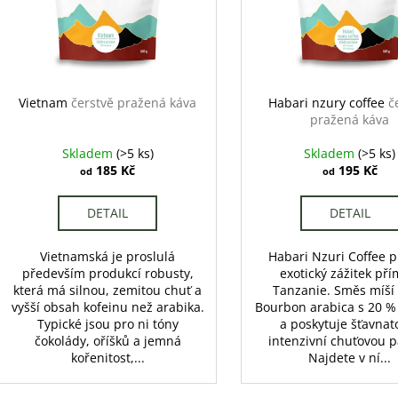
r
s
o
p
d
r
u
o
k
d
Vietnam
čerstvě pražená káva
Habari nzury coffee
č
t
pražená káva
u
ů
k
Skladem
(>5 ks)
Skladem
(>5 ks)
t
185 Kč
195 Kč
od
od
ů
DETAIL
DETAIL
Vietnamská je proslulá
Habari Nzuri Coffee p
především produkcí robusty,
exotický zážitek pří
která má silnou, zemitou chuť a
Tanzanie. Směs míší
vyšší obsah kofeinu než arabika.
Bourbon arabica s 20 %
Typické jsou pro ni tóny
a poskytuje šťavnat
čokolády, oříšků a jemná
intenzivní chuťovou p
kořenitost,...
Najdete v ní...