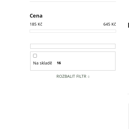
KAHÁVA ESPRESSO SIRUP 350 ML
l
275 Kč
Cena
185
Kč
645
Kč
Na skladě
16
ROZBALIT FILTR