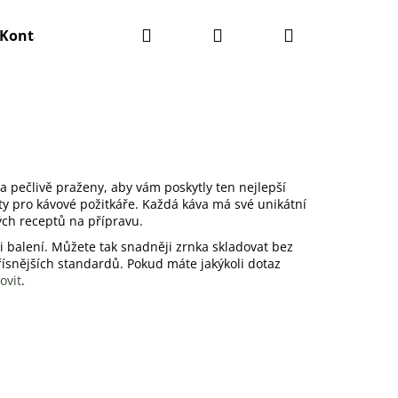
Hledat
Přihlášení
Nákupní
Kontakty
košík
 a pečlivě praženy, aby vám poskytly ten nejlepší
lity pro kávové požitkáře. Každá káva má své unikátní
ných receptů na přípravu.
ti balení. Můžete tak snadněji zrnka skladovat bez
řísnějších standardů. Pokud máte jakýkoli dotaz
ovit
.
Následující