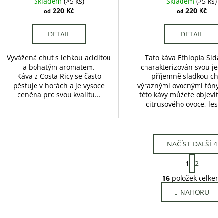
Skladem
(>5 ks)
Skladem
(>5 ks)
220 Kč
220 Kč
od
od
DETAIL
DETAIL
Vyvážená chuť s lehkou aciditou
Tato káva Ethiopia Si
a bohatým aromatem.
charakterizován svou 
Káva z Costa Ricy se často
příjemně sladkou ch
pěstuje v horách a je vysoce
výraznými ovocnými tóny
ceněna pro svou kvalitu...
této kávy můžete objevi
citrusového ovoce, les
NAČÍST DALŠÍ 4
S
1
2
t
O
r
16
položek celke
v
á
NAHORU
l
n
k
á
o
d