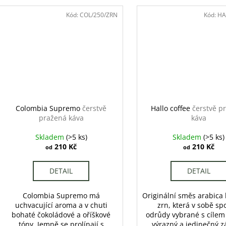
Kód:
COL/250/ZRN
Kód:
HA
Colombia Supremo
čerstvě
Hallo coffee
čerstvě p
pražená káva
káva
Skladem
(>5 ks)
Skladem
(>5 ks)
210 Kč
210 Kč
od
od
DETAIL
DETAIL
Colombia Supremo má
Originální směs arabica
uchvacující aroma a v chuti
zrn, která v sobě sp
bohaté čokoládové a oříškové
odrůdy vybrané s cílem 
tóny. Jemně se prolínají s
výrazný a jedinečný zá