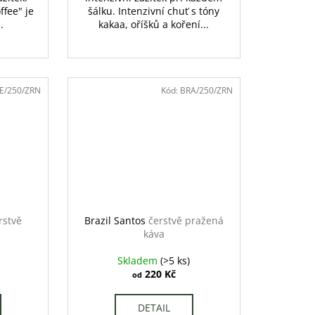
ffee" je
šálku. Intenzivní chuť s tóny
.
kakaa, oříšků a koření...
E/250/ZRN
Kód:
BRA/250/ZRN
rstvě
Brazil Santos
čerstvě pražená
káva
Skladem
(>5 ks)
220 Kč
od
DETAIL