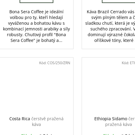
Bona Sera Coffee je ideální
Káva Brazil Cerrado vá
volbou pro ty, kteří hledají
svým plným tělem a č
vyváženou a bohatou kávu s
sladkou chutí, která je 
kombinací jemnosti arabiky a síly
suchého zpracování. V
robusty. Chuťový profil "Bona
dominují výrazné čokol
Sera Coffee" je bohatý a...
oříškové tóny, které 
Kód:
COS/250/ZRN
Kód:
ET
Costa Rica
čerstvě pražená
Ethiopia Sidamo
čer
káva
pražená káva