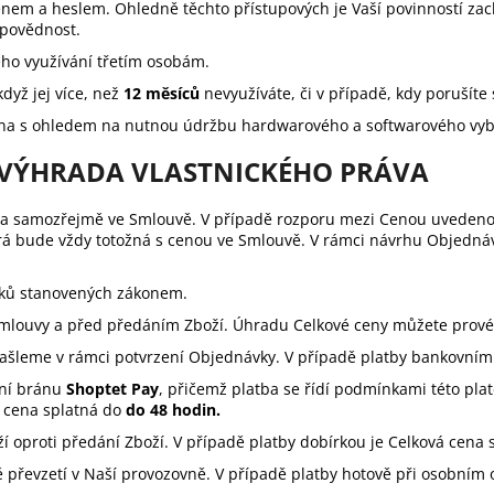
énem a heslem. Ohledně těchto přístupových je Vaší povinností zac
dpovědnost.
jeho využívání třetím osobám.
dyž jej více, než
12 měsíců
nevyužíváte, či v případě, kdy porušíte
jména s ohledem na nutnou údržbu hardwarového a softwarového vyb
, VÝHRADA VLASTNICKÉHO PRÁVA
y a samozřejmě ve Smlouvě. V případě rozporu mezi Cenou uveden
á bude vždy totožná s cenou ve Smlouvě. V rámci návrhu Objednáv
tků stanovených zákonem.
Smlouvy a před předáním Zboží. Úhradu Celkové ceny můžete prov
ašleme v rámci potvrzení Objednávky. V případě platby bankovním
ní brán
u
Shoptet Pay
,
přičemž platba se řídí podmínkami této plat
á cena splatná do
do 48 hodin.
 oproti předání Zboží. V případě platby dobírkou je Celková cena s
 převzetí v Naší provozovně. V případě platby hotově při osobním o