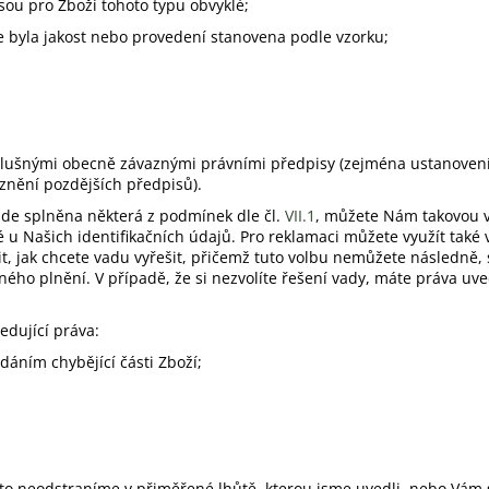
jsou pro Zboží tohoto typu obvyklé;
e byla jakost nebo provedení stanovena podle vzorku;
říslušnými obecně závaznými právními předpisy (zejména ustanoven
 znění pozdějších předpisů).
ude splněna některá z podmínek dle čl.
VII.1
, můžete Nám takovou v
u Našich identifikačních údajů. Pro reklamaci můžete využít také v
lit, jak chcete vadu vyřešit, přičemž tuto volbu nemůžete následně,
o plnění. V případě, že si nezvolíte řešení vady, máte práva uvede
edující práva:
áním chybějící části Zboží;
takto neodstraníme v přiměřené lhůtě, kterou jsme uvedli, nebo V