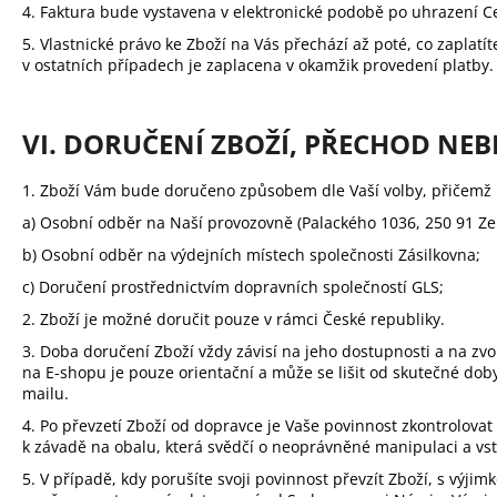
4. Faktura bude vystavena v elektronické podobě po uhrazení Ce
5. Vlastnické právo ke Zboží na Vás přechází až poté, co zapla
v ostatních případech je zaplacena v okamžik provedení platby.
VI. DORUČENÍ ZBOŽÍ, PŘECHOD NEB
1. Zboží Vám bude doručeno způsobem dle Vaší volby, přičemž m
a) Osobní odběr na Naší provozovně (Palackého 1036, 250 91 Ze
b) Osobní odběr na výdejních místech společnosti Zásilkovna;
c) Doručení prostřednictvím dopravních společností GLS;
2. Zboží je možné doručit pouze v rámci České republiky.
3. Doba doručení Zboží vždy závisí na jeho dostupnosti a na 
na E-shopu je pouze orientační a může se lišit od skutečné do
mailu.
4.
Po převzetí Zboží od dopravce je Vaše povinnost zkontrolova
k závadě na obalu, která svědčí o neoprávněné manipulaci a vstu
5. V případě, kdy porušíte svoji povinnost převzít Zboží, s výjim