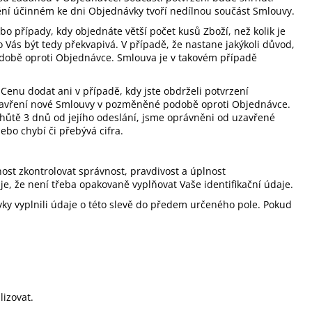
ní účinném ke dni Objednávky tvoří nedílnou součást Smlouvy.
 případy, kdy objednáte větší počet kusů Zboží, než kolik je
ás být tedy překvapivá. V případě, že nastane jakýkoli důvod,
obě oproti Objednávce. Smlouva je v takovém případě
enu dodat ani v případě, kdy jste obdrželi potvrzení
uzavření nové Smlouvy v pozměněné podobě oproti Objednávce.
lhůtě 3 dnů od jejího odeslání, jsme oprávněni od uzavřené
bo chybí či přebývá cifra.
ost zkontrolovat správnost, pravdivost a úplnost
e, že není třeba opakovaně vyplňovat Vaše identifikační údaje.
ky vyplnili údaje o této slevě do předem určeného pole. Pokud
lizovat.