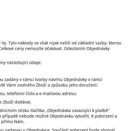
y. Tyto náklady se však nijak neliší od základní sazby, kterou
c Celkové ceny nemusíte očekávat. Odesláním Objednávky
ny následující údaje:
ou zadány v rámci tvorby návrhu Objednávky v rámci
adě Vámi zvolného Zboží a způsobu jeho doručení;
su, telefonní číslo a e-mailovou adresu;
e Zboží dodávat.
nictvím stisku tlačítka „Objednávka zavazující k platbě“
ém případě nebude možné Objednávku vytvořit. K potvrzení a
ny přímo Nám.
su zadanou v Objednávce. Součástí potvrzení bude shrnutí