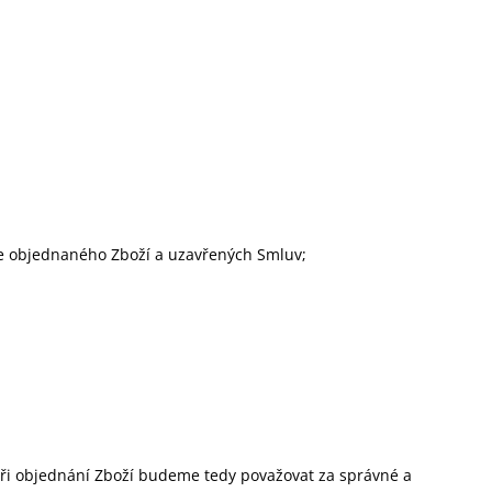
RSTVĚ PRAŽENÁ KÁVA
ie objednaného Zboží a uzavřených Smluv;
při objednání Zboží budeme tedy považovat za správné a