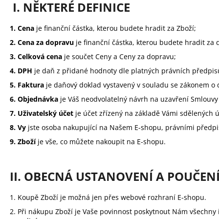
KAHÁVA ESPRESSO SIRUP 350 ML
I. NĚKTERÉ DEFINICE
275 Kč
1. Cena
je finanční částka, kterou budete hradit za Zboží;
2. Cena za dopravu
je finanční částka, kterou budete hradit za 
3. Celková cena
je součet Ceny a Ceny za dopravu;
4. DPH
je daň z přidané hodnoty dle platných právních předpis
5. Faktura
je daňový doklad vystavený v souladu se zákonem o 
6. Objednávka
je Váš neodvolatelný návrh na uzavření Smlouvy 
7. Uživatelský účet
je účet zřízený na základě Vámi sdělených 
8. Vy
jste osoba nakupující na Našem E-shopu, právními předpis
9. Zboží
je vše, co můžete nakoupit na E-shopu.
II. OBECNÁ USTANOVENÍ A POUČEN
1. Koupě Zboží je možná jen přes webové rozhraní E-shopu.
2. Při nákupu Zboží je Vaše povinnost poskytnout Nám všechny 