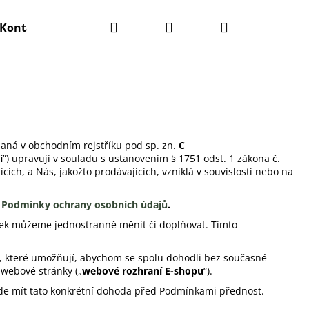
Hledat
Přihlášení
Nákupní
Kontakty
košík
saná v obchodním rejstříku pod sp. zn.
C
í
”) upravují v souladu s ustanovením § 1751 odst. 1 zákona č.
cích, a Nás, jakožto prodávajících, vzniklá v souvislosti nebo na
e
Podmínky ochrany osobních údajů
.
nek můžeme jednostranně měnit či doplňovat. Tímto
ku, které umožňují, abychom se spolu dohodli bez současné
Následující
 webové stránky („
webové rozhraní E-shopu
“).
de mít tato konkrétní dohoda před Podmínkami přednost.