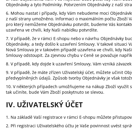
Objednávky a tyto Podmínky. Potvrzením Objednávky z naší str
6. Mohou nastat i případy, kdy Vám nebudeme moci Objednávku p
z naší strany umožněno. Informaci o maximálním počtu Zboží V
pro který nemůžeme Objednávku potvrdit, budeme Vás kontakt
uzavřena ve chvíli, kdy Naši nabídku potvrdíte.
7. V případě, že v rámci E-shopu nebo v návrhu Objednávky bud
Objednávky, a tedy došlo k uzavření Smlouvy. V takové situa
Nová Smlouva je v takovém případě uzavřena ve chvíli, kdy Naši
Smlouvy odstoupit. Za zjevnou chybu v Ceně se považuje napříkl
8. V případě, kdy dojde k uzavření Smlouvy, Vám vzniká závazek
9. V případě, že máte zřízen Uživatelský účet, můžete učinit Ob
předvyplněných údajů. Způsob tvorby Objednávky je však totožný
10. V některých případech umožňujeme na nákup Zboží využít sle
tak učiníte, bude Vám Zboží poskytnuto se slevou.
IV. UŽIVATELSKÝ ÚČET
1. Na základě Vaší registrace v rámci E-shopu můžete přistupov
2. Při registraci Uživatelského účtu je Vaše povinnost uvést sp