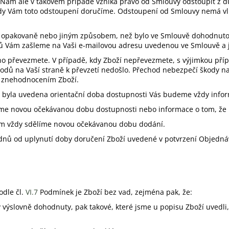
Nám ale v takovém případě vzniká právo od Smlouvy odstoupit z 
kdy Vám toto odstoupení doručíme. Odstoupení od Smlouvy nemá vl
no opakovaně nebo jiným způsobem, než bylo ve Smlouvě dohodnuto
dů Vám zašleme na Vaši e-mailovou adresu uvedenou ve Smlouvě a j
o převezmete. V případě, kdy Zboží nepřevezmete, s výjimkou příp
ůvodů na Vaší straně k převzetí nedošlo. Přechod nebezpečí škody 
i znehodnocením Zboží.
a byla uvedena orientační doba dostupnosti Vás budeme vždy infor
íme novou očekávanou dobu dostupnosti nebo informace o tom, že
ám vždy sdělíme novou očekávanou dobu dodání.
nů od uplynutí doby doručení Zboží uvedené v potvrzení Objednávk
odle čl.
VI.
7
Podmínek je Zboží bez vad, zejména pak, že:
y výslovně dohodnuty, pak takové, které jsme u popisu Zboží uvedl