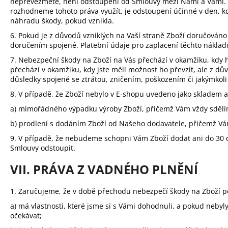
nepřevezmete, není odstoupení od Smlouvy mezi Námi a Vámi. 
rozhodneme tohoto práva využít, je odstoupení účinné v den, 
náhradu škody, pokud vznikla.
6. Pokud je z důvodů vzniklých na Vaší straně Zboží doručová
doručením spojené. Platební údaje pro zaplacení těchto nákla
7.
Nebezpeční škody na Zboží na Vás přechází v okamžiku, kdy h
přechází v okamžiku, kdy jste měli možnost ho převzít, ale z d
důsledky spojené se ztrátou, zničením, poškozením či jakýmkol
8. V případě, že Zboží nebylo v E-shopu uvedeno jako skladem 
a) mimořádného výpadku výroby Zboží, přičemž Vám vždy sděl
b) prodlení s dodáním Zboží od Našeho dodavatele, přičemž V
9.
V případě, že nebudeme schopni Vám Zboží dodat ani do 30 d
Smlouvy odstoupit.
VII. PRÁVA Z VADNÉHO PLNĚNÍ
1.
Zaručujeme, že v době přechodu nebezpečí škody na Zboží p
a) má vlastnosti, které jsme si s Vámi dohodnuli, a pokud nebyl
očekávat;