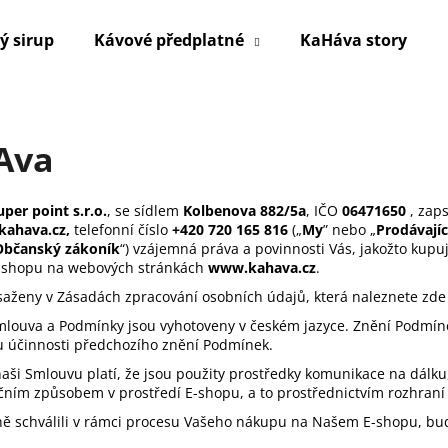
ý sirup
Kávové předplatné
KaHáva story
Co potřebujete najít?
Ava
HLEDAT
uper point s.r.o.
, se sídlem
Kolbenova 882/5a
, IČO
06471650
, zap
kahava.cz,
telefonní číslo
+420 720 165 816
(„
My
” nebo „
Prodávajíc
Občanský zákoník
“) vzájemná práva a povinnosti Vás, jakožto kupují
E-shopu na webových stránkách
www.kahava.cz
.
Doporučujeme
saženy v Zásadách zpracování osobních údajů, která naleznete zd
Smlouva a Podmínky jsou vyhotoveny v českém jazyce. Znění Podmí
u účinnosti předchozího znění Podmínek.
o naši Smlouvu platí, že jsou použity prostředky komunikace na dál
nčním způsobem v prostředí E-shopu, a to prostřednictvím rozhraní
ně schválili v rámci procesu Vašeho nákupu na Našem E-shopu, bu