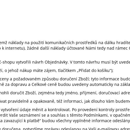
emž náklady na použití komunikačních prostředků na dálku hradíte V
up k internetu), žádné další náklady účtované Námi tedy nad ráme
.
E-shopu vytvořili návrh Objednávky. V tomto návrhu musí být uvede
 o jehož nákup máte zájem, tlačítkem „Přidat do košíku“);
 ceny a požadovaném způsobu doručení Zboží; tyto informace bud
eně za dopravu a Celkové ceně budou uvedeny automaticky na zákl
 mohli doručit Zboží, zejména tedy jméno, příjmení, doručovací adre
vat pravidelně a opakovaně, též informaci, jak dlouho Vám budem
tvoření údaje měnit a kontrolovat. Po provedení kontroly prostřed
potvrdit Vaše seznámení se a souhlas s těmito Podmínkami, v opačn
ávka zavazující k platbě“ budou všechny vyplněné informace odeslá
e doručena, potvrdíme zprávou odeslanou na Vaši e-mailovou adre