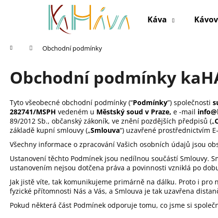
K
Přejít
na
o
Káva
Kávov
obsah
Zpět
Zpět
š
do
do
í
Domů
Obchodní podmínky
k
obchodu
obchodu
Obchodní podmínky kaH
Tyto všeobecné obchodní podmínky (“
Podmínky
”) společnosti
s
282741/MSPH
vedeném u
Městský soud v Praze,
e -mail
info@
89/2012 Sb., občanský zákoník, ve znění pozdějších předpisů („
základě kupní smlouvy („
Smlouva
“) uzavřené prostřednictvím 
Všechny informace o zpracování Vašich osobních údajů jsou ob
Ustanovení těchto Podmínek jsou nedílnou součástí Smlouvy. 
ustanovením nejsou dotčena práva a povinnosti vzniklá po dob
Jak jistě víte, tak komunikujeme primárně na dálku. Proto i pr
fyzické přítomnosti Nás a Vás, a Smlouva je tak uzavřena dista
Pokud některá část Podmínek odporuje tomu, co jsme si společ