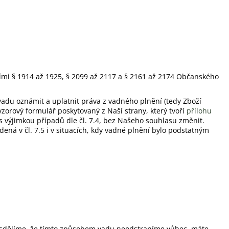
ími § 1914 až 1925, § 2099 až 2117 a § 2161 až 2174 Občanského
adu oznámit a uplatnit práva z vadného plnění (tedy Zboží
zorový formulář poskytovaný z Naší strany, který tvoří
přílohu
 s výjimkou případů dle čl. 7.4, bez Našeho souhlasu změnit.
ná v čl. 7.5 i v situacích, kdy vadné plnění bylo podstatným
ám sdělíme, že tímto způsobem vadu neodstraníme vůbec, máte