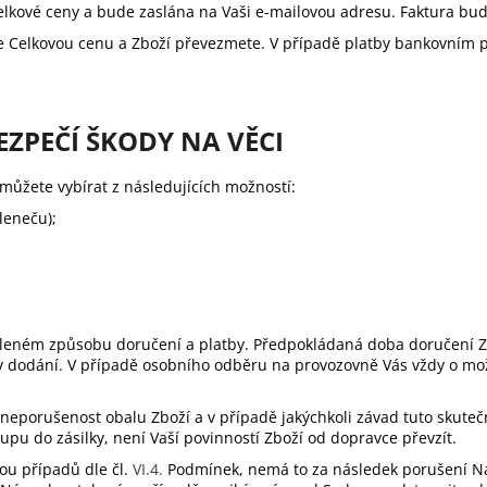
lkové ceny a bude zaslána na Vaši e-mailovou adresu. Faktura bude
títe Celkovou cenu a Zboží převezmete. V případě platby bankovní
EZPEČÍ ŠKODY NA VĚCI
ůžete vybírat z následujících možností:
leneču);
zvoleném způsobu doručení a platby. Předpokládaná doba doručení
by dodání. V případě osobního odběru na provozovně Vás vždy o mo
t neporušenost obalu Zboží a v případě jakýchkoli závad tuto skute
pu do zásilky, není Vaší povinností Zboží od dopravce převzít.
kou případů dle čl.
VI.
4.
Podmínek, nemá to za následek porušení Naš