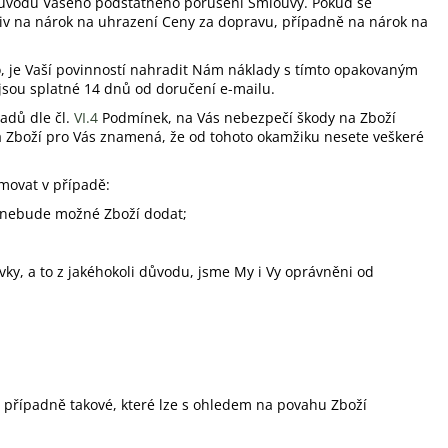
důvodu Vašeho podstatného porušení Smlouvy. Pokud se
iv na nárok na uhrazení Ceny za dopravu, případně na nárok na
, je Vaší povinností nahradit Nám náklady s tímto opakovaným
sou splatné 14 dnů od doručení e-mailu.
adů dle čl.
VI.
4
Podmínek, na Vás nebezpečí škody na Zboží
na Zboží pro Vás znamená, že od tohoto okamžiku nesete veškeré
movat v případě:
 nebude možné Zboží dodat;
y, a to z jakéhokoli důvodu, jsme My i Vy oprávněni od
i, případně takové, které lze s ohledem na povahu Zboží