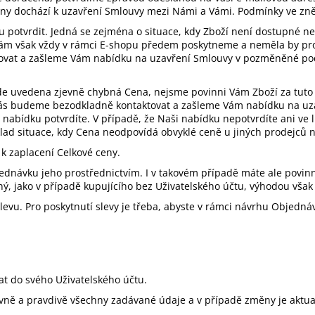
any dochází k uzavření Smlouvy mezi Námi a Vámi. Podmínky ve zně
otvrdit. Jedná se zejména o situace, kdy Zboží není dostupné nebo
ám však vždy v rámci E-shopu předem poskytneme a neměla by pro V
ovat a zašleme Vám nabídku na uzavření Smlouvy v pozměněné pod
e uvedena zjevně chybná Cena, nejsme povinni Vám Zboží za tuto C
ci Vás budeme bezodkladně kontaktovat a zašleme Vám nabídku na 
 nabídku potvrdíte. V případě, že Naši nabídku nepotvrdíte ani ve 
ad situace, kdy Cena neodpovídá obvyklé ceně u jiných prodejců ne
 k zaplacení Celkové ceny.
jednávku jeho prostřednictvím. I v takovém případě máte ale povinn
, jako v případě kupujícího bez Uživatelského účtu, výhodou však j
vu. Pro poskytnutí slevy je třeba, abyste v rámci návrhu Objednáv
at do svého Uživatelského účtu.
rávně a pravdivě všechny zadávané údaje a v případě změny je aktua