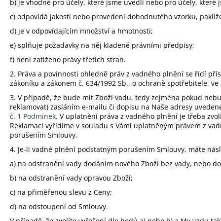
b) je vhodné pro účely, které jsme uvedli nebo pro účely, které 
c) odpovídá jakosti nebo provedení dohodnutého vzorku, pakliž
d) je v odpovídajícím množství a hmotnosti;
e) splňuje požadavky na něj kladené právními předpisy;
f) není zatíženo právy třetích stran.
2. Práva a povinnosti ohledně práv z vadného plnění se řídí p
zákoníku a zákonem č. 634/1992 Sb., o ochraně spotřebitele, ve
3. V případě, že bude mít Zboží vadu, tedy zejména pokud neb
reklamovat) zasláním e-mailu či dopisu na Naše adresy uvedené 
č. 1 Podmínek
. V uplatnění práva z vadného plnění je třeba zvo
Reklamaci vyřídíme v souladu s Vámi uplatněným právem z vadnéh
porušením Smlouvy.
4. Je-li vadné plnění podstatným porušením Smlouvy, máte násl
a) na odstranění vady dodáním nového Zboží bez vady, nebo dod
b) na odstranění vady opravou Zboží;
c) na přiměřenou slevu z Ceny;
d) na odstoupení od Smlouvy.
V případě, že zvolíte vyřešení dle bodů a) nebo b) a My vadu 