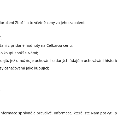
TANZÁNIE
ČERSTVĚ PRAŽENÁ KÁVA
GUATEMALA
ČE
220 Kč
220 Kč
doručení Zboží, a to včetně ceny za jeho zabalení;
ů;
dani z přidané hodnoty na Celkovou cenu;
o koupi Zboží s Námi;
údajů, jež umožňuje uchování zadaných údajů a uchovávání histor
y označovaná jako kupující;
Í
informace správně a pravdivě. Informace, které jste Nám poskytli 