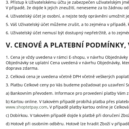
3. Přístup k Uživatelskému účtu je zabezpečen uživatelským jm
V případě, že dojde k jejich zneužití, neneseme za to žádnou o
4. Uživatelský účet je osobní, a nejste tedy oprávněni umožnit 
5. Váš Uživatelský účet můžeme zrušit, a to zejména v případě, k
6. Uživatelský účet nemusí být dostupný nepřetržitě, a to ze
V. CENOVÉ A PLATEBNÍ PODMÍNKY
1. Cena je vždy uvedena v rámci E-shopu, v návrhu Objednávk
Objednávky se uplatní Cena uvedená v návrhu Objednávky, kter
doprava zdarma.
2. Celková cena je uvedena včetně DPH včetně veškerých popla
3. Platbu Celkové ceny po Vás budeme požadovat po uzavření 
a) Bankovním převodem. Informace pro provedení platby Vám z
b) Kartou online. V takovém případě probíhá platba přes plateb
www.shoptetpay.com
.
V případě platby kartou online je Celkov
c) Dobírkou.
V takovém případě dojde k platbě při doručení Zboží
d) Hotově při osobním odběru. Hotově lze hradit Zboží v případě