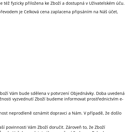
 též fyzicky přiložena ke Zboží a dostupná v Uživatelském úču.
m převodem je Celková cena zaplacena připsáním na Náš účet,
 Zboží Vám bude sdělena v potvrzení Objednávky. Doba uvedená
žnosti vyzvednutí Zboží budeme informovat prostřednictvím e-
čnost neprodleně oznámit dopravci a Nám. V případě, že došlo
í povinnosti Vám Zboží doručit. Zároveň to, že Zboží