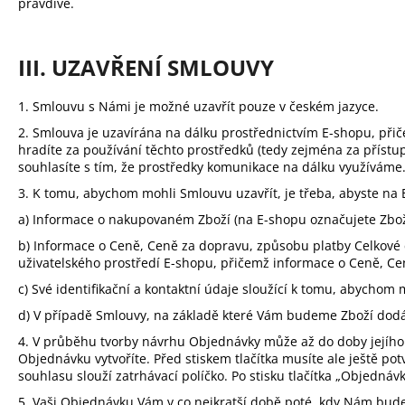
pravdivé.
III. UZAVŘENÍ SMLOUVY
1. Smlouvu s Námi je možné uzavřít pouze v
českém
jazyce.
2. Smlouva je uzavírána na dálku prostřednictvím E-shopu, přič
hradíte za používání těchto prostředků (tedy zejména za příst
souhlasíte s tím, že prostředky komunikace na dálku využíváme
3. K tomu, abychom mohli Smlouvu uzavřít, je třeba, abyste na 
a) Informace o nakupovaném Zboží (na E-shopu označujete Zboží,
b) Informace o Ceně, Ceně za dopravu, způsobu platby Celkové
uživatelského prostředí E-shopu, přičemž informace o Ceně, C
c) Své identifikační a kontaktní údaje sloužící k tomu, abychom
d) V případě Smlouvy, na základě které Vám budeme Zboží dodá
4. V průběhu tvorby návrhu Objednávky může až do doby jejího vy
Objednávku vytvoříte. Před stiskem tlačítka musíte ale ještě 
souhlasu slouží zatrhávací políčko. Po stisku tlačítka „Objedn
5. Vaši Objednávku Vám v co nejkratší době poté, kdy Nám bud