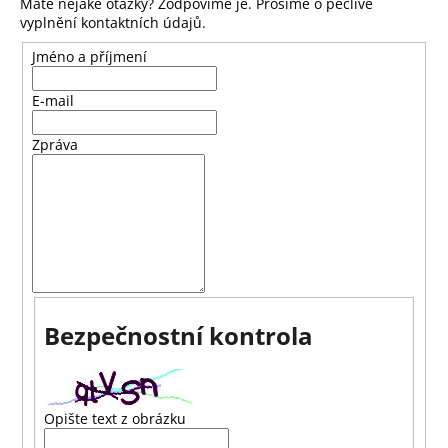
Máte nějaké otázky? Zodpovíme je. Prosíme o pečlivé
a
vyplnění kontaktních údajů.
j
Jméno a příjmení
í
t
E-mail
?
Zpráva
HLEDAT
D
Bezpečnostní kontrola
o
p
o
r
Opište text z obrázku
u