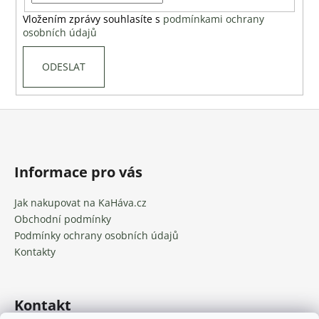
č
u
Vložením zprávy souhlasíte s
podmínkami ochrany
j
osobních údajů
e
m
ODESLAT
e
Z
VIETNAM
á
ČERSTVĚ
PRAŽENÁ
p
KÁVA
a
Informace pro vás
185
t
Kč
Jak nakupovat na KaHáva.cz
í
Obchodní podmínky
Podmínky ochrany osobních údajů
Kontakty
Kontakt