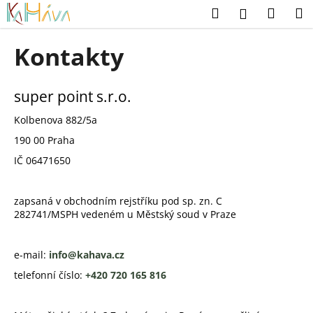
K
Přejít
Hledat
Náku
M
Přihlášení
na
o
obsah
Zpět
Zpět
košík
š
Kontakty
í
C
k
o
super point s.r.o.
p
Kolbenova 882/5a
o
190 00 Praha
t
IČ 06471650
ř
e
b
zapsaná v obchodním rejstříku pod sp. zn. C
282741/MSPH vedeném u Městský soud v Praze
u
j
e
e-mail:
info@kahava.cz
t
telefonní číslo:
+420 720 165 816
e
n