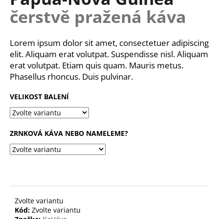
je
a
čerstvě pražená káva
0,0
z
j
5
í
hvězdiček.
Lorem ipsum dolor sit amet, consectetuer adipiscing
t
elit. Aliquam erat volutpat. Suspendisse nisl. Aliquam
?
erat volutpat. Etiam quis quam. Mauris metus.
Phasellus rhoncus. Duis pulvinar.
VELIKOST BALENÍ
HLEDAT
ZRNKOVÁ KÁVA NEBO NAMELEME?
D
o
p
o
r
Zvolte variantu
u
Kód:
Zvolte variantu