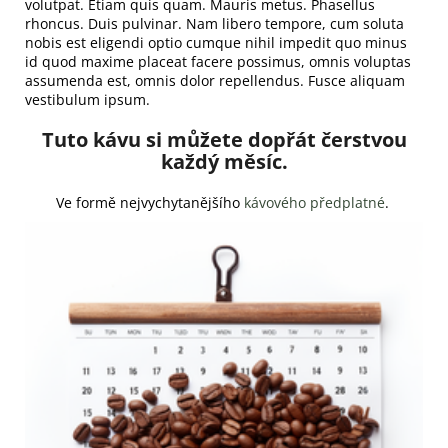
volutpat. Etiam quis quam. Mauris metus. Phasellus
rhoncus. Duis pulvinar. Nam libero tempore, cum soluta
nobis est eligendi optio cumque nihil impedit quo minus
id quod maxime placeat facere possimus, omnis voluptas
assumenda est, omnis dolor repellendus. Fusce aliquam
vestibulum ipsum.
Tuto kávu si můžete dopřát čerstvou
každý měsíc.
Ve formě nejvychytanějšího
kávového předplatné
.