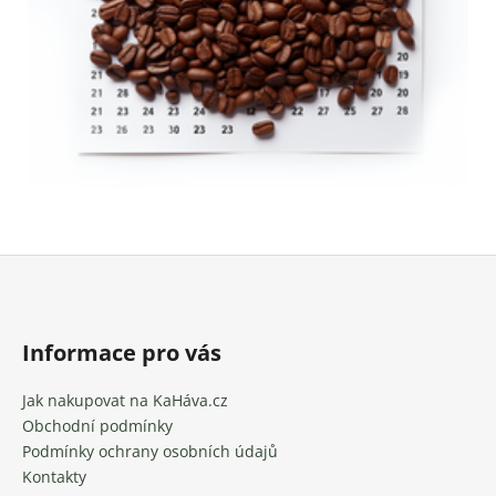
Z
á
p
a
Informace pro vás
t
Jak nakupovat na KaHáva.cz
í
Obchodní podmínky
Podmínky ochrany osobních údajů
Kontakty