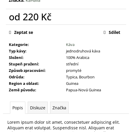
č
Značka:
KaHáva
u
j
od
220 Kč
e
Měrná
m
cena:
Zeptat se
Sdílet
e
Kategorie
:
Káva
KAHÁVA
Typ kávy
:
jednodruhová káva
ESPRESSO
Složení
:
100% Arabica
SIRUP
Stupeň pražení
:
střední
350
ML
Způsob zpracování
:
promyté
Odrůda
:
Typica, Bourbon
275
Kč
Region a oblast
:
Guinea
Země původu
:
Papua-Nová Guinea
Popis
Diskuze
Značka
Lorem ipsum dolor sit amet, consectetuer adipiscing elit.
Aliquam erat volutpat. Suspendisse nisl. Aliquam erat